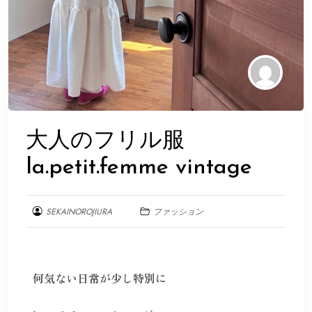
大人のフリル服
la.petit.femme vintage
SEKAINOROJIURA
ファッション
2025
年
3
何気ない日常が少し特別に
月
17
日